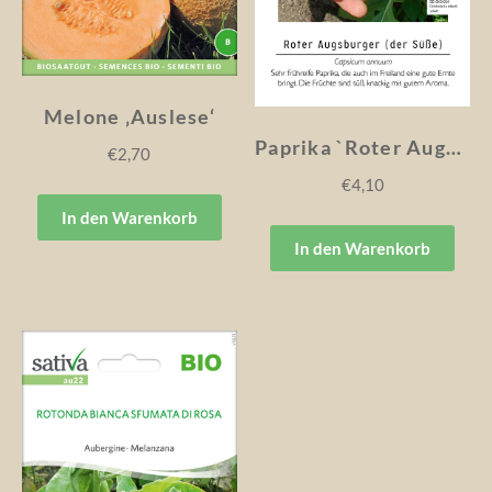
Melone ‚Auslese‘
Paprika `Roter Augsburger`
€
2,70
€
4,10
In den Warenkorb
In den Warenkorb