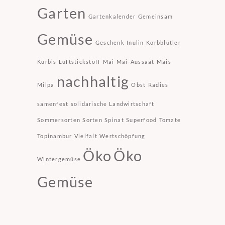
Garten
Gartenkalender
Gemeinsam
Gemüse
Geschenk
Inulin
Korbblütler
Kürbis
Luftstickstoff
Mai
Mai-Aussaat
Mais
nachhaltig
Milpa
Obst
Radies
samenfest
solidarische Landwirtschaft
Sommersorten
Sorten
Spinat
Superfood
Tomate
Topinambur
Vielfalt
Wertschöpfung
Öko
Öko
Wintergemüse
Gemüse