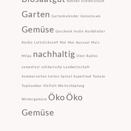
Bohnen
Erlebnisraum
Garten
Gartenkalender
Gemeinsam
Gemüse
Geschenk
Inulin
Korbblütler
Kürbis
Luftstickstoff
Mai
Mai-Aussaat
Mais
nachhaltig
Milpa
Obst
Radies
samenfest
solidarische Landwirtschaft
Sommersorten
Sorten
Spinat
Superfood
Tomate
Topinambur
Vielfalt
Wertschöpfung
Öko
Öko
Wintergemüse
Gemüse