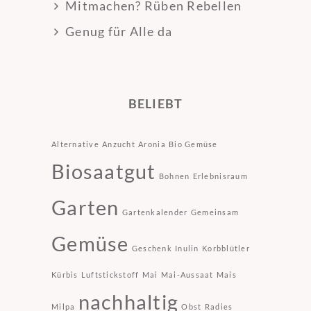
Mitmachen? Rüben Rebellen
Genug für Alle da
BELIEBT
Alternative
Anzucht
Aronia
Bio Gemüse
Biosaatgut
Bohnen
Erlebnisraum
Garten
Gartenkalender
Gemeinsam
Gemüse
Geschenk
Inulin
Korbblütler
Kürbis
Luftstickstoff
Mai
Mai-Aussaat
Mais
nachhaltig
Milpa
Obst
Radies