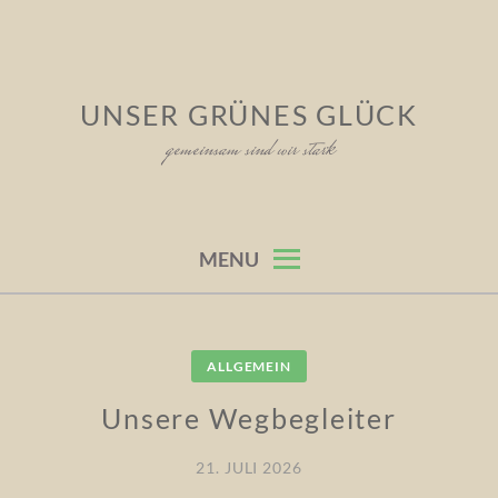
Skip
to
content
UNSER GRÜNES GLÜCK
gemeinsam sind wir stark
MENU
Neues
ALLGEMEIN
und
Unsere Wegbegleiter
Wissenswertes
21. JULI 2026