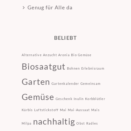
Genug für Alle da
BELIEBT
Alternative
Anzucht
Aronia
Bio Gemüse
Biosaatgut
Bohnen
Erlebnisraum
Garten
Gartenkalender
Gemeinsam
Gemüse
Geschenk
Inulin
Korbblütler
Kürbis
Luftstickstoff
Mai
Mai-Aussaat
Mais
nachhaltig
Milpa
Obst
Radies