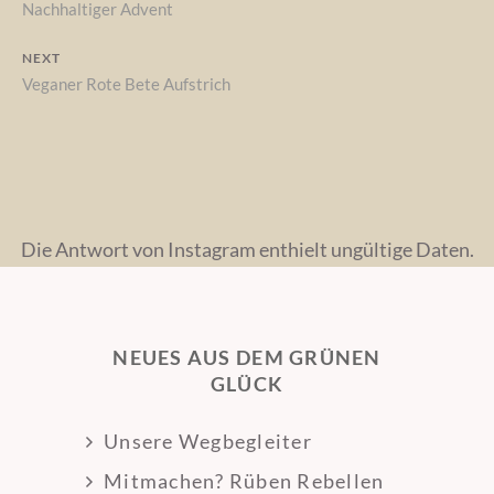
Previous
Nachhaltiger Advent
post:
NEXT
Next
Veganer Rote Bete Aufstrich
post:
Die Antwort von Instagram enthielt ungültige Daten.
NEUES AUS DEM GRÜNEN
GLÜCK
Unsere Wegbegleiter
Mitmachen? Rüben Rebellen