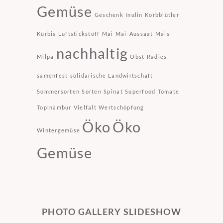
Gemüse
Geschenk
Inulin
Korbblütler
Kürbis
Luftstickstoff
Mai
Mai-Aussaat
Mais
nachhaltig
Milpa
Obst
Radies
samenfest
solidarische Landwirtschaft
Sommersorten
Sorten
Spinat
Superfood
Tomate
Topinambur
Vielfalt
Wertschöpfung
Öko
Öko
Wintergemüse
Gemüse
PHOTO GALLERY SLIDESHOW