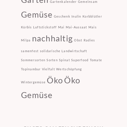
Gartenkalender
Gemeinsam
Gemüse
Geschenk
Inulin
Korbblütler
Kürbis
Luftstickstoff
Mai
Mai-Aussaat
Mais
nachhaltig
Milpa
Obst
Radies
samenfest
solidarische Landwirtschaft
Sommersorten
Sorten
Spinat
Superfood
Tomate
Topinambur
Vielfalt
Wertschöpfung
Öko
Öko
Wintergemüse
Gemüse