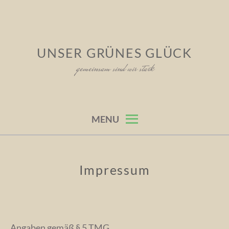
Skip
to
content
UNSER GRÜNES GLÜCK
gemeinsam sind wir stark
MENU
Impressum
Angaben gemäß § 5 TMG