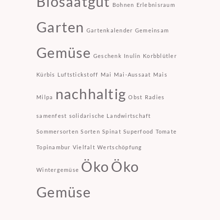
Biosaatgut
Bohnen
Erlebnisraum
Garten
Gartenkalender
Gemeinsam
Gemüse
Geschenk
Inulin
Korbblütler
Kürbis
Luftstickstoff
Mai
Mai-Aussaat
Mais
nachhaltig
Milpa
Obst
Radies
samenfest
solidarische Landwirtschaft
Sommersorten
Sorten
Spinat
Superfood
Tomate
Topinambur
Vielfalt
Wertschöpfung
Öko
Öko
Wintergemüse
Gemüse