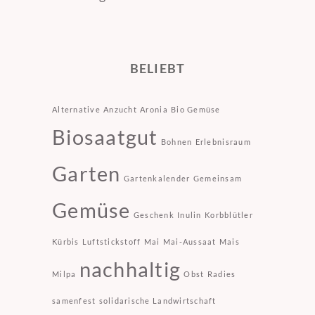
BELIEBT
Alternative
Anzucht
Aronia
Bio Gemüse
Biosaatgut
Bohnen
Erlebnisraum
Garten
Gartenkalender
Gemeinsam
Gemüse
Geschenk
Inulin
Korbblütler
Kürbis
Luftstickstoff
Mai
Mai-Aussaat
Mais
nachhaltig
Milpa
Obst
Radies
samenfest
solidarische Landwirtschaft