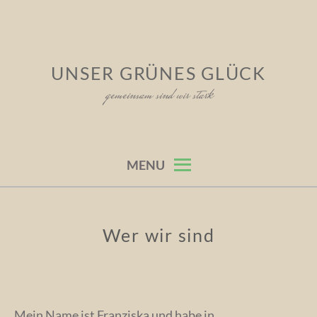
Skip
to
content
UNSER GRÜNES GLÜCK
gemeinsam sind wir stark
MENU
Wer wir sind
Mein Name ist Franziska und habe in