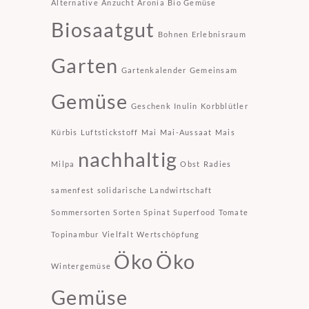
Alternative
Anzucht
Aronia
Bio Gemüse
Biosaatgut
Bohnen
Erlebnisraum
Garten
Gartenkalender
Gemeinsam
Gemüse
Geschenk
Inulin
Korbblütler
Kürbis
Luftstickstoff
Mai
Mai-Aussaat
Mais
nachhaltig
Milpa
Obst
Radies
samenfest
solidarische Landwirtschaft
Sommersorten
Sorten
Spinat
Superfood
Tomate
Topinambur
Vielfalt
Wertschöpfung
Öko
Öko
Wintergemüse
Gemüse