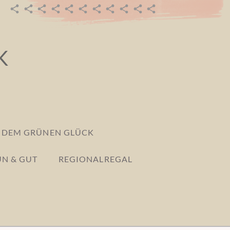
URSPRUNG
EMMAS
GEMEINSAM
POST
MITGLIED
TERMINE
DEINE
GRÜN
REGIONALREGAL
REGIONALPARTNER
EMMAS
BIOLADEN
AUS
WERDEN
IDEEN
&
BIOKISTE
–
DEM
BEKOMMEN
GUT
K
800
GRÜNEN
EINEN
PRODUKTE
GLÜCK
RAUM
S DEM GRÜNEN GLÜCK
N & GUT
REGIONALREGAL