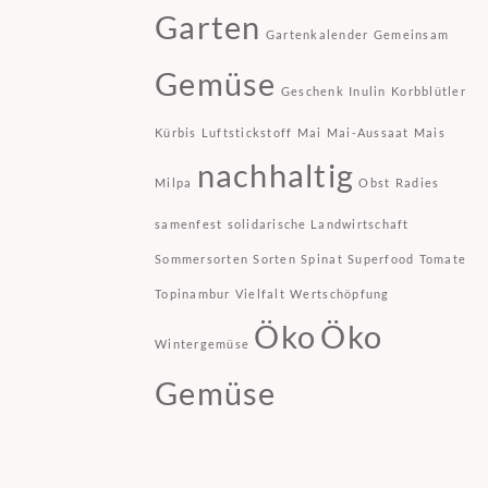
Garten
Gartenkalender
Gemeinsam
Gemüse
Geschenk
Inulin
Korbblütler
Kürbis
Luftstickstoff
Mai
Mai-Aussaat
Mais
nachhaltig
Milpa
Obst
Radies
samenfest
solidarische Landwirtschaft
Sommersorten
Sorten
Spinat
Superfood
Tomate
Topinambur
Vielfalt
Wertschöpfung
Öko
Öko
Wintergemüse
Gemüse