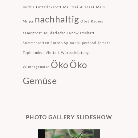
Kürbis
Luftstickstoff
Mai
Mai-Aussaat
Mais
nachhaltig
Milpa
Obst
Radies
samenfest
solidarische Landwirtschaft
Sommersorten
Sorten
Spinat
Superfood
Tomate
Topinambur
Vielfalt
Wertschöpfung
Öko
Öko
Wintergemüse
Gemüse
PHOTO GALLERY SLIDESHOW