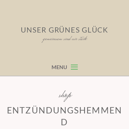
Skip
to
content
UNSER GRÜNES GLÜCK
gemeinsam sind wir stark
MENU
shop
ENTZÜNDUNGSHEMMEN
D