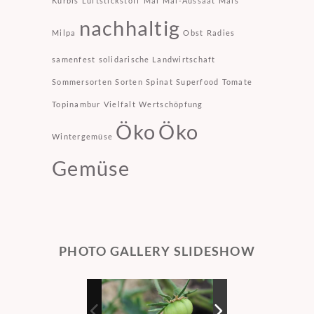
Kürbis
Luftstickstoff
Mai
Mai-Aussaat
Mais
nachhaltig
Milpa
Obst
Radies
samenfest
solidarische Landwirtschaft
Sommersorten
Sorten
Spinat
Superfood
Tomate
Topinambur
Vielfalt
Wertschöpfung
Öko
Öko
Wintergemüse
Gemüse
PHOTO GALLERY SLIDESHOW