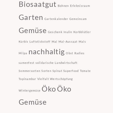
Biosaatgut
Bohnen
Erlebnisraum
Garten
Gartenkalender
Gemeinsam
Gemüse
Geschenk
Inulin
Korbblütler
Kürbis
Luftstickstoff
Mai
Mai-Aussaat
Mais
nachhaltig
Milpa
Obst
Radies
samenfest
solidarische Landwirtschaft
Sommersorten
Sorten
Spinat
Superfood
Tomate
Topinambur
Vielfalt
Wertschöpfung
Öko
Öko
Wintergemüse
Gemüse