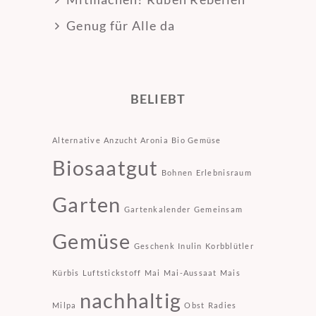
Genug für Alle da
BELIEBT
Alternative
Anzucht
Aronia
Bio Gemüse
Biosaatgut
Bohnen
Erlebnisraum
Garten
Gartenkalender
Gemeinsam
Gemüse
Geschenk
Inulin
Korbblütler
Kürbis
Luftstickstoff
Mai
Mai-Aussaat
Mais
nachhaltig
Milpa
Obst
Radies