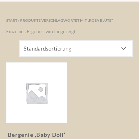
START
/ PRODUKTE VERSCHLAGWORTET MIT „ROSA BLÜTE“
Einzelnes Ergebnis wird angezeigt
Bergenie ‚Baby Doll‘