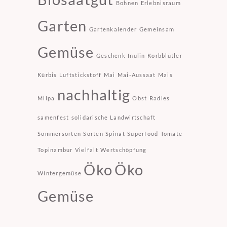
Bohnen
Erlebnisraum
Garten
Gartenkalender
Gemeinsam
Gemüse
Geschenk
Inulin
Korbblütler
Kürbis
Luftstickstoff
Mai
Mai-Aussaat
Mais
nachhaltig
Milpa
Obst
Radies
samenfest
solidarische Landwirtschaft
Sommersorten
Sorten
Spinat
Superfood
Tomate
Topinambur
Vielfalt
Wertschöpfung
Öko
Öko
Wintergemüse
Gemüse