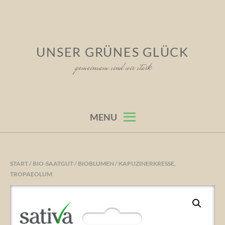
Skip
to
content
UNSER GRÜNES GLÜCK
gemeinsam sind wir stark
MENU
START
/
BIO-SAATGUT
/
BIOBLUMEN
/ KAPUZINERKRESSE,
TROPAEOLUM