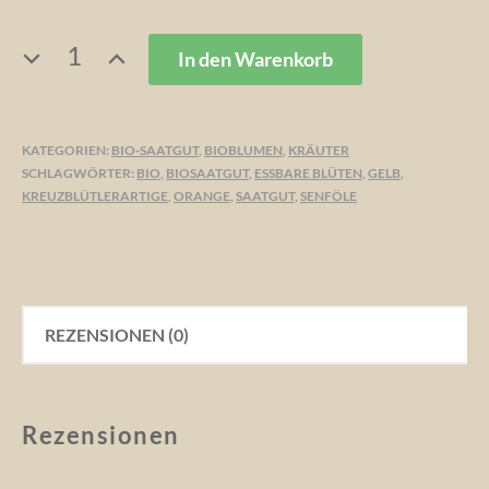
KAPUZINERKRESSE,
In den Warenkorb
TROPAEOLUM
MENGE
KATEGORIEN:
BIO-SAATGUT
,
BIOBLUMEN
,
KRÄUTER
SCHLAGWÖRTER:
BIO
,
BIOSAATGUT
,
ESSBARE BLÜTEN
,
GELB
,
KREUZBLÜTLERARTIGE
,
ORANGE
,
SAATGUT
,
SENFÖLE
REZENSIONEN (0)
Rezensionen