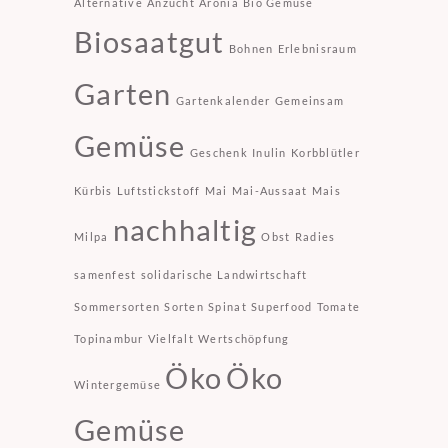
Alternative
Anzucht
Aronia
Bio Gemüse
Biosaatgut
Bohnen
Erlebnisraum
Garten
Gartenkalender
Gemeinsam
Gemüse
Geschenk
Inulin
Korbblütler
Kürbis
Luftstickstoff
Mai
Mai-Aussaat
Mais
nachhaltig
Milpa
Obst
Radies
samenfest
solidarische Landwirtschaft
Sommersorten
Sorten
Spinat
Superfood
Tomate
Topinambur
Vielfalt
Wertschöpfung
Öko
Öko
Wintergemüse
Gemüse