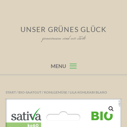
Skip
to
content
UNSER GRÜNES GLÜCK
gemeinsam sind wir stark
MENU
START
/
BIO-SAATGUT
/
KOHLGEMÜSE
/ LILA KOHLRABI BLARO