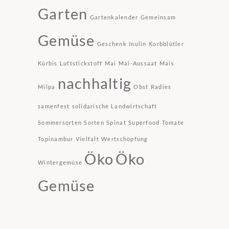
Garten
Gartenkalender
Gemeinsam
Gemüse
Geschenk
Inulin
Korbblütler
Kürbis
Luftstickstoff
Mai
Mai-Aussaat
Mais
nachhaltig
Milpa
Obst
Radies
samenfest
solidarische Landwirtschaft
Sommersorten
Sorten
Spinat
Superfood
Tomate
Topinambur
Vielfalt
Wertschöpfung
Öko
Öko
Wintergemüse
Gemüse