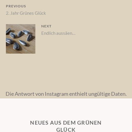
Beitragsnavigation
PREVIOUS
Previous
2. Jahr Grünes Glück
post:
NEXT
Next
Endlich aussäen…
post:
Die Antwort von Instagram enthielt ungültige Daten.
NEUES AUS DEM GRÜNEN
GLÜCK