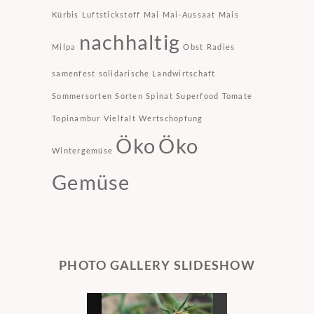
Kürbis
Luftstickstoff
Mai
Mai-Aussaat
Mais
nachhaltig
Milpa
Obst
Radies
samenfest
solidarische Landwirtschaft
Sommersorten
Sorten
Spinat
Superfood
Tomate
Topinambur
Vielfalt
Wertschöpfung
Öko
Öko
Wintergemüse
Gemüse
PHOTO GALLERY SLIDESHOW