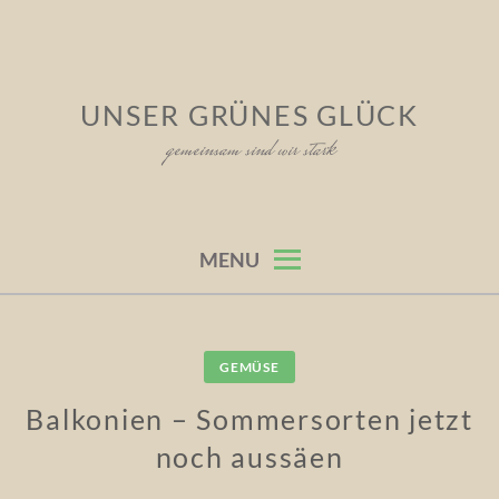
Skip
to
content
UNSER GRÜNES GLÜCK
gemeinsam sind wir stark
MENU
GEMÜSE
Balkonien – Sommersorten jetzt
noch aussäen