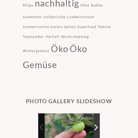
nachhaltig
Milpa
Obst
Radies
samenfest
solidarische Landwirtschaft
Sommersorten
Sorten
Spinat
Superfood
Tomate
Topinambur
Vielfalt
Wertschöpfung
Öko
Öko
Wintergemüse
Gemüse
PHOTO GALLERY SLIDESHOW