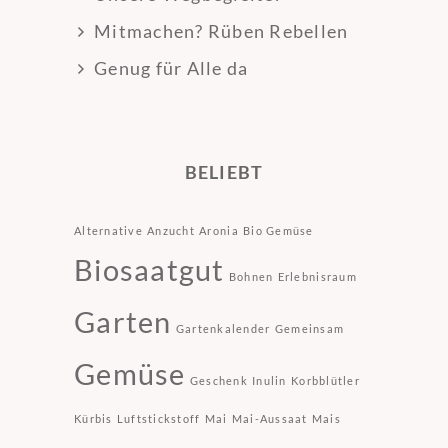
Mitmachen? Rüben Rebellen
Genug für Alle da
BELIEBT
Alternative
Anzucht
Aronia
Bio Gemüse
Biosaatgut
Bohnen
Erlebnisraum
Garten
Gartenkalender
Gemeinsam
Gemüse
Geschenk
Inulin
Korbblütler
Kürbis
Luftstickstoff
Mai
Mai-Aussaat
Mais