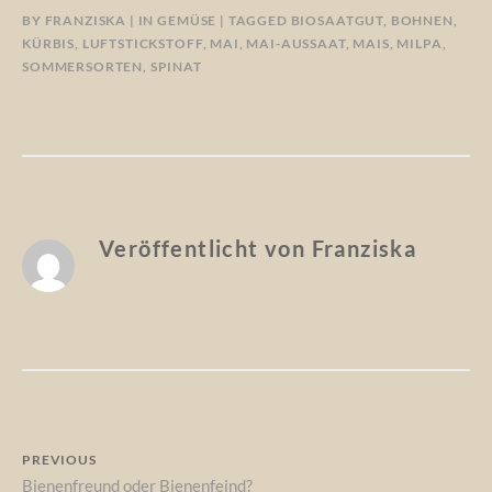
BY
FRANZISKA
IN
GEMÜSE
TAGGED
BIOSAATGUT
,
BOHNEN
,
KÜRBIS
,
LUFTSTICKSTOFF
,
MAI
,
MAI-AUSSAAT
,
MAIS
,
MILPA
,
SOMMERSORTEN
,
SPINAT
Veröffentlicht von
Franziska
Beitragsnavigation
PREVIOUS
Previous
Bienenfreund oder Bienenfeind?