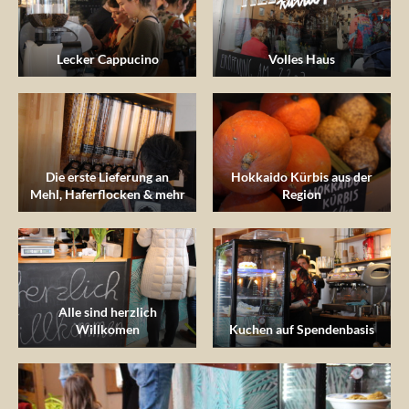
Lecker Cappucino
Volles Haus
Die erste Lieferung an
Hokkaido Kürbis aus der
Mehl, Haferflocken & mehr
Region
Alle sind herzlich
Willkomen
Kuchen auf Spendenbasis