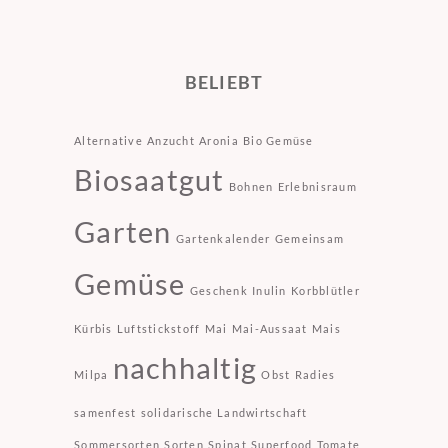
BELIEBT
Alternative
Anzucht
Aronia
Bio Gemüse
Biosaatgut
Bohnen
Erlebnisraum
Garten
Gartenkalender
Gemeinsam
Gemüse
Geschenk
Inulin
Korbblütler
Kürbis
Luftstickstoff
Mai
Mai-Aussaat
Mais
nachhaltig
Milpa
Obst
Radies
samenfest
solidarische Landwirtschaft
Sommersorten
Sorten
Spinat
Superfood
Tomate