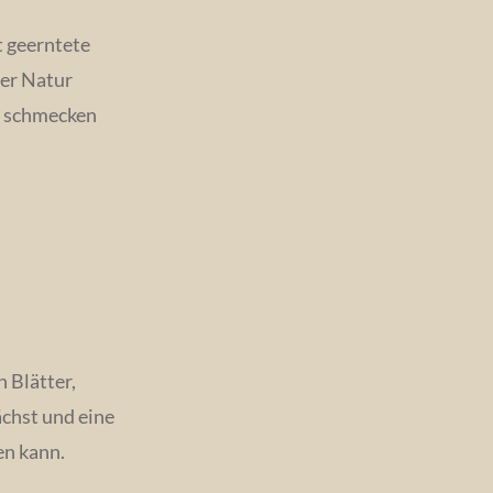
t geerntete
der Natur
n, schmecken
 Blätter,
chst und eine
en kann.