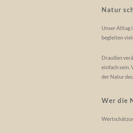
Natur sc
Unser Alltag 
begleiten viel
Draußen verä
einfach sein.
der Natur deu
Wer die N
Wertschätzun