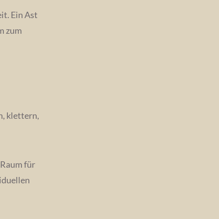
t. Ein Ast
um zum
, klettern,
r Raum für
iduellen