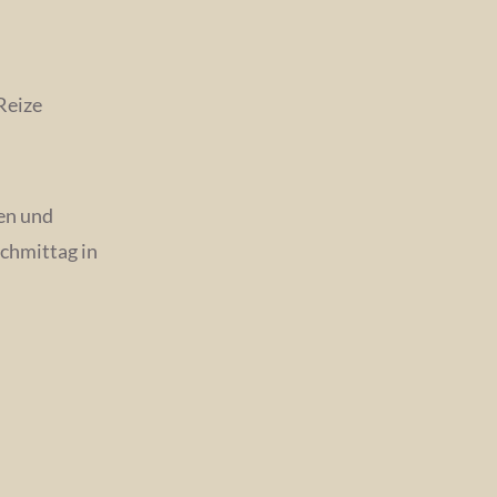
 Reize
en und
achmittag in