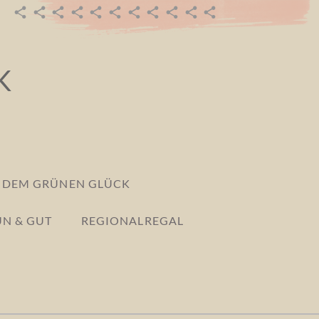
URSPRUNG
EMMAS
GEMEINSAM
POST
MITGLIED
TERMINE
DEINE
GRÜN
REGIONALREGAL
REGIONALPARTNER
EMMAS
BIOLADEN
AUS
WERDEN
IDEEN
&
BIOKISTE
–
DEM
BEKOMMEN
GUT
K
800
GRÜNEN
EINEN
PRODUKTE
GLÜCK
RAUM
S DEM GRÜNEN GLÜCK
N & GUT
REGIONALREGAL