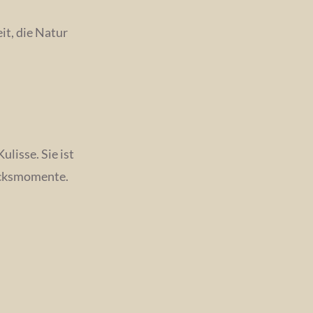
it, die Natur
lisse. Sie ist
lücksmomente.